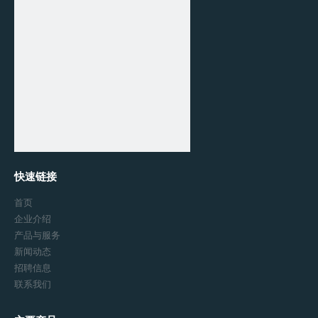
主要产品
醋酸正丙酯
快速链接
正丙醇
首页
丙醛
企业介绍
丙酸正丙酯
产品与服务
新闻动态
2-甲基-2-戊烯醛
招聘信息
2-甲基戊醇
联系我们